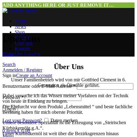
ADD ANYTHING HERE OR JUST REMOVE IT…
Home
News
Shop
Über uns
Rezepte
Über uns
Kontakt
Home
»
Über uns
Mühlenladen
Search
Über Uns
Anmelden / Register
Sign in
Create an Account
Unser Familienbetrieb wird von mir Gottfried Clement in 6.
Generation als Ölmühle geführt.
Benutzername oder E-Mail-Adresse
*
Dabei versuche ich das Wissen meiner Vorfahren mit der Technik
Passwort
*
von heute in Einklang zu bringen.
Die Ehrfurcht vor dem Produkt „Lebensmittel “ und beste fachliche
Log in
Beratung haben für mich oberste Priorität.
Lost your Passwort?
Daten merken
Unsere besondere Spezialität ist die Erzeugung von „Steirischen
Kürbiskernölg.g.A.“.
0
items
€
0,00
Unser Kürbislkernöl ist weit über die Bezirksgrenzen hinaus
Menu