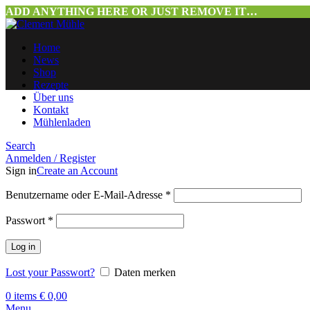
ADD ANYTHING HERE OR JUST REMOVE IT…
Home
News
Shop
Rezepte
Über uns
Kontakt
Mühlenladen
Search
Anmelden / Register
Sign in
Create an Account
Benutzername oder E-Mail-Adresse
*
Passwort
*
Log in
Lost your Passwort?
Daten merken
0
items
€
0,00
Menu