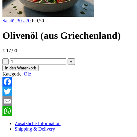
Salatöl 30 - 70
€
9,50
Olivenöl (aus Griechenland)
€
17,90
Olivenöl
(aus
In den Warenkorb
Griechenland)
Kategorie:
Öle
Menge
Facebook
Twitter
Email
WhatsApp
Zusätzliche Information
Shipping & Delivery