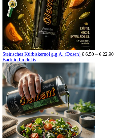
Preisspanne:
Steirisches Kürbiskernöl g.g.A. (Dosen)
€
6,50
–
€
22,90
€ 6,50
Back to Produkts
bis
€ 22,90