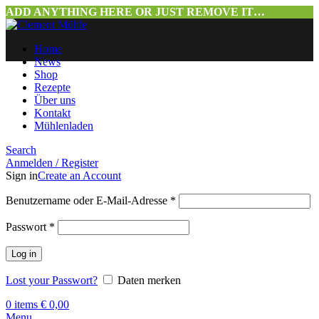
ADD ANYTHING HERE OR JUST REMOVE IT…
Home
News
Shop
Rezepte
Über uns
Kontakt
Mühlenladen
Search
Anmelden / Register
Sign in
Create an Account
Benutzername oder E-Mail-Adresse
*
Passwort
*
Log in
Lost your Passwort?
Daten merken
0
items
€
0,00
Menu