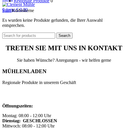
Regionale Produkte
0
0
items
€
0,00
Start
Kürbiskerne
Es wurden keine Produkte gefunden, die Ihrer Auswahl
entsprechen.
Search
TRETEN SIE MIT UNS IN KONTAKT
Sie haben Wünsche? Anregungen - wir helfen gerne
MÜHLENLADEN
Regionale Produkte in unserem Geschäft
Öffnungszeiten:
Montag: 08:00 - 12:00 Uhr
Dienstag: GESCHLOSSEN
Mittwoch: 08:00 - 12:00 Uhr