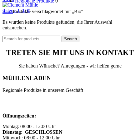
Regionale Produkte
0
0
items
€
0,00
Start
Produkte verschlagwortet mit „Bio“
Es wurden keine Produkte gefunden, die Ihrer Auswahl
entsprechen.
Search
TRETEN SIE MIT UNS IN KONTAKT
Sie haben Wünsche? Anregungen - wir helfen gerne
MÜHLENLADEN
Regionale Produkte in unserem Geschäft
Öffnungszeiten:
Montag: 08:00 - 12:00 Uhr
Dienstag: GESCHLOSSEN
Mittwoch: 08:00 - 12:00 Uhr