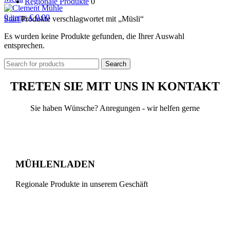
Regionale Produkte
0
0
items
€
0,00
Start
Produkte verschlagwortet mit „Müsli“
Es wurden keine Produkte gefunden, die Ihrer Auswahl
entsprechen.
Search
TRETEN SIE MIT UNS IN KONTAKT
Sie haben Wünsche? Anregungen - wir helfen gerne
MÜHLENLADEN
Regionale Produkte in unserem Geschäft