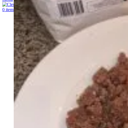
0
items
€
0,00